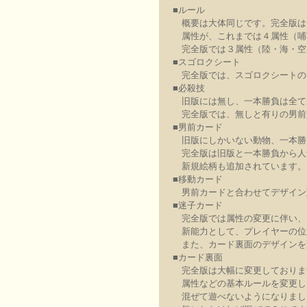
■ルール
概要は大体同じです。完全版は
属性が、これまでは４属性（哺
完全版では３属性（陸・海・空
■スゴロクシート
完全版では、スゴロクシートの
■必殺技
旧版には無し、一本勝負は全て
完全版では、無しと有りの男前
■男前カード
旧版にしかいない動物、一本勝
完全版は旧版と一本勝負から人
新規絵柄も追加されています。
■移動カード
男前カードと合わせてデザイン
■迷子カード
完全版では属性の変更に伴い、
新能力として、プレイヤーの位
また、カード裏面のデザインを
■カード裏面
完全版は大幅に変更しておりま
属性などの基本ルールを変更し
混ぜて遊べないようになりまし