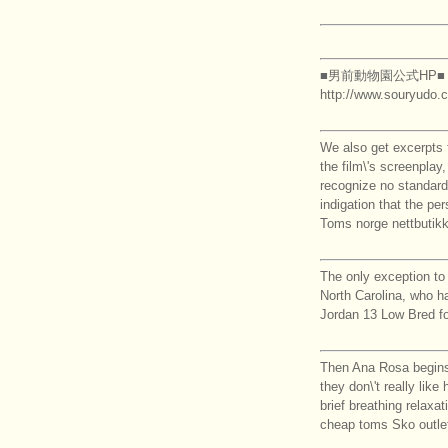
■男前動物園公式HP■
http://www.souryudo.
We also get excerpts 
the film\'s screenpla
recognize no standard 
indigation that the pe
Toms norge nettbutikk
The only exception to 
North Carolina, who ha
Jordan 13 Low Bred fo
Then Ana Rosa begins t
they don\'t really like
brief breathing relaxat
cheap toms Sko outlet