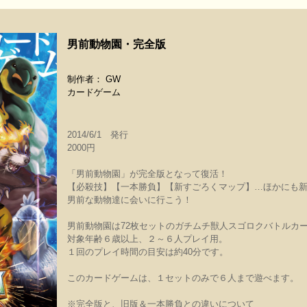
男前動物園・完全版
制作者： GW
カードゲーム
2014/6/1 発行
2000円
「男前動物園」が完全版となって復活！
【必殺技】【一本勝負】【新すごろくマップ】…ほかにも
男前な動物達に会いに行こう！
男前動物園は72枚セットのガチムチ獣人スゴロクバトルカ
対象年齢６歳以上、２～６人プレイ用。
１回のプレイ時間の目安は約40分です。
このカードゲームは、１セットのみで６人まで遊べます。
※完全版と、旧版＆一本勝負との違いについて