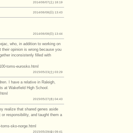
2014/06/07(土) 18:19
2014/06/08(日) 13:43
2014/06/08(日) 13:44
ac, who, in addition to working on
t their opinion is wrong because you
ether inconsistenly filled with
c100-toms-eurosko.html
2015/05/23(土) 03:29
ren. I have a relative in Raleigh,
nts at Wakefield High School.
.html
2015/05/27(水) 04:43
ey realize that shared genes aside
t or responsibility, and taught them a
5-toms-sko-norge.html
2015/05/29(金) 09:41