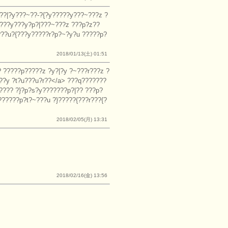
??|?y???~??-?{?y?????y???~???z ?
?????y???y?p?|???~???z ???p?z??
???u?{???y?????r?p?~?y?u ?????p?
2018/01/13(土) 01:51
? ?????p?????z ?y?|?y ?~???r???z ?
y???y ?t?u???u?r??</a> ???q???????
???? ?}?p?s?y???????p?|?? ???p?
???????p?t?~???u ?}?????{???r???{?
2018/02/05(月) 13:31
2018/02/16(金) 13:56