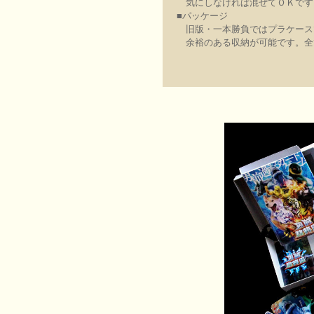
気にしなければ混ぜてＯＫです
■パッケージ
旧版・一本勝負ではプラケース
余裕のある収納が可能です。全