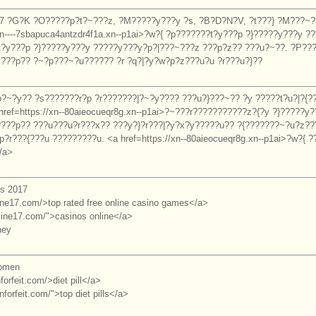
17 ?G?K ?O?????p?t?~???z, ?M?????y???y ?s, ?B?D?N?V, ?t???} ?M???~?
/xn----7sbapuca4antzdr4f1a.xn--p1ai>?w?{ ?p???????t?y???p ?}?????y???y 
t?y???p ?}?????y???y ?????y???y?p?|???~???z ???p?z?? ???u?~??. ?P??
???p?? ?~?p???~?u?????? ?r ?q?|?y?w?p?z???u?u ?r???u?}??
p?~?y?? ?s???????r?p ?r???????|?~?y???? ???u?}???~?? ?y ?????t?u?|?{?
href=https://xn--80aieocueqr8g.xn--p1ai>?~???r???????????z?{?y ?}?????
????p?? ???u???u?r???x?? ???y?}?r???|?y?x?y?????u?? ?{???????~?u?z??
?r???{???u ?????????u. <a href=https://xn--80aieocueqr8g.xn--p1ai>?w?{ 
/a>
os 2017
line17.com/>top rated free online casino games</a>
oline17.com/">casinos online</a>
ney
women
forfeit.com/>diet pill</a>
nforfeit.com/">top diet pills</a>