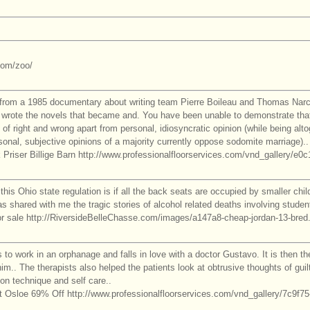
com/zoo/
from a 1985 documentary about writing team Pierre Boileau and Thomas Narcej
y, wrote the novels that became and. You have been unable to demonstrate tha
of right and wrong apart from personal, idiosyncratic opinion (while being altog
rsonal, subjective opinions of a majority currently oppose sodomite marriage)..
 Priser Billige Barn http://www.professionalfloorservices.com/vnd_gallery/e0
this Ohio state regulation is if all the back seats are occupied by smaller child
s shared with me the tragic stories of alcohol related deaths involving stude
r sale http://RiversideBelleChasse.com/images/a147a8-cheap-jordan-13-bred
o work in an orphanage and falls in love with a doctor Gustavo. It is then th
 him.. The therapists also helped the patients look at obtrusive thoughts of guil
ion technique and self care..
 Osloe 69% Off http://www.professionalfloorservices.com/vnd_gallery/7c9f7