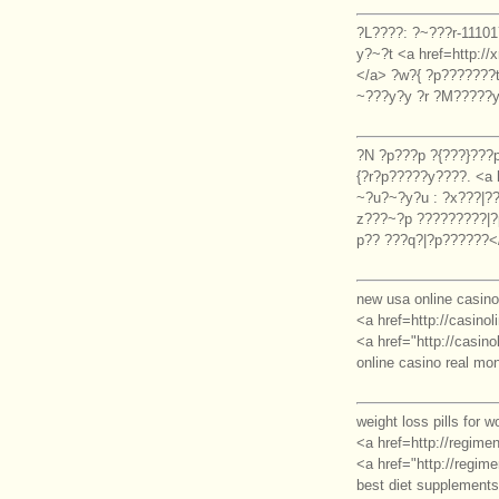
?L????: ?~???r-1110
y?~?t <a href=http:/
</a> ?w?{ ?p???????
~???y?y ?r ?M?????y
?N ?p???p ?{???}???
{?r?p?????y????. <a 
~?u?~?y?u : ?x???|?
z???~?p ?????????|?p
p?? ???q?|?p??????<
new usa online casin
<a href=http://casino
<a href="http://casin
online casino real mo
weight loss pills for 
<a href=http://regimen
<a href="http://regime
best diet supplements